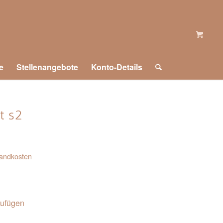
e
Stellenangebote
Konto-Details
t s2
andkosten
zufügen