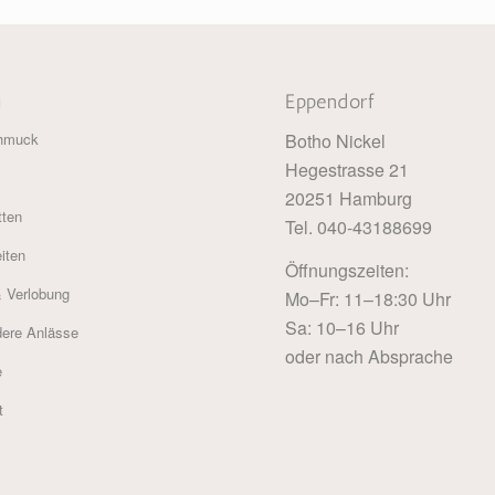
ü
Eppendorf
Botho Nickel
hmuck
Hegestrasse 21
20251 Hamburg
tten
Tel. 040-43188699
iten
Öffnungszeiten:
& Verlobung
Mo–Fr: 11–18:30 Uhr
Sa: 10–16 Uhr
ere Anlässe
oder nach Absprache
e
t