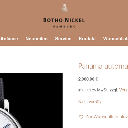
 Anlässe
Neuheiten
Service
Kontakt
Wunschlist
Panama automa
2.900,00
€
inkl. 19 % MwSt.
zzgl.
Vers
Nicht vorrätig
Zur Wunschliste hin